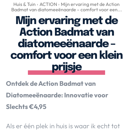
Over Valerie
Huis & Tuin
ACTION
Mijn ervaring met de Action
Badmat van diatomeeënaarde – comfort voor een...
Over Valerie
Mijn ervaring met de
De Top 5
Action Badmat van
Contact
diatomeeënaarde –
VALERIE'S CHOICE
comfort voor een klein
prijsje
Food & Drinks
Health & Beauty
Gadgets
Huis & Tuin
Travel
Lifestyle
Ontdek de Action Badmat van
Diatomeeënaarde: Innovatie voor
Slechts €4,95
Als er één plek in huis is waar ik echt tot