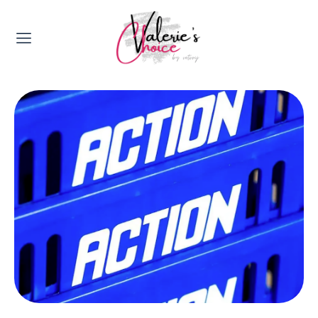
Valerie's Topics
Travel & Culture
Food & Drinks
Happyness & Opmerkelijk
Lifestyle, Sport & Duurzaamheid
Gadgets & Tech
Top 5 van Valerie
Health & Beauty
Huis & Tuin
Nieuws & Media