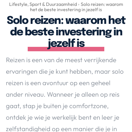
Over Valerie
Lifestyle, Sport & Duurzaamheid
Solo reizen: waarom
het de beste investering in jezelf is
Over Valerie
Solo reizen: waarom het
De Top 5
de beste investering in
Contact
jezelf is
VALERIE'S CHOICE
Reizen is een van de meest verrijkende
Food & Drinks
Health & Beauty
Gadgets
Huis & Tuin
ervaringen die je kunt hebben, maar solo
Travel
Lifestyle
reizen is een avontuur op een geheel
ander niveau. Wanneer je alleen op reis
gaat, stap je buiten je comfortzone,
ontdek je wie je werkelijk bent en leer je
zelfstandigheid op een manier die je in