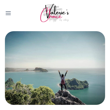
Valerie's Topics
Travel & Culture
Food & Drinks
Happyness & Opmerkelijk
Lifestyle, Sport & Duurzaamheid
Gadgets & Tech
Top 5 van Valerie
Health & Beauty
Huis & Tuin
Nieuws & Media