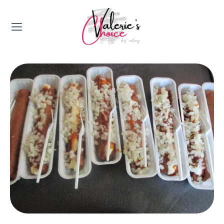
Valerie's Topics
Travel & Culture
Food & Drinks
Happyness & Opmerkelijk
Lifestyle, Sport & Duurzaamheid
Gadgets & Tech
Top 5 van Valerie
Health & Beauty
Huis & Tuin
Nieuws & Media