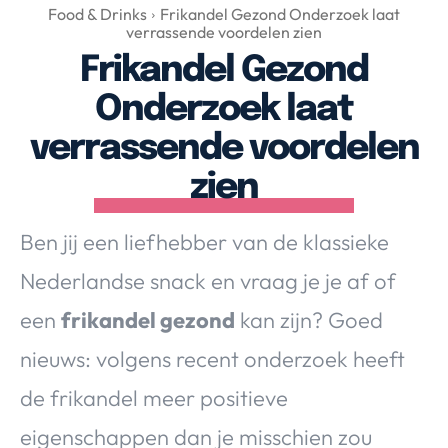
Over Valerie
Food & Drinks
Frikandel Gezond Onderzoek laat
verrassende voordelen zien
Over Valerie
Frikandel Gezond
De Top 5
Onderzoek laat
Contact
verrassende voordelen
VALERIE'S CHOICE
zien
Food & Drinks
Health & Beauty
Gadgets
Huis & Tuin
Ben jij een liefhebber van de klassieke
Travel
Lifestyle
Nederlandse snack en vraag je je af of
een
frikandel gezond
kan zijn? Goed
nieuws: volgens recent onderzoek heeft
de frikandel meer positieve
eigenschappen dan je misschien zou