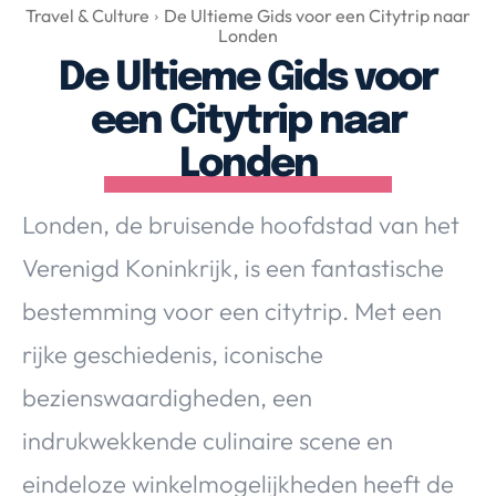
Over Valerie
Travel & Culture
De Ultieme Gids voor een Citytrip naar
Londen
Over Valerie
De Ultieme Gids voor
De Top 5
een Citytrip naar
Contact
Londen
VALERIE'S CHOICE
Londen, de bruisende hoofdstad van het
Food & Drinks
Health & Beauty
Gadgets
Huis & Tuin
Verenigd Koninkrijk, is een fantastische
Travel
Lifestyle
bestemming voor een citytrip. Met een
rijke geschiedenis, iconische
bezienswaardigheden, een
indrukwekkende culinaire scene en
eindeloze winkelmogelijkheden heeft de