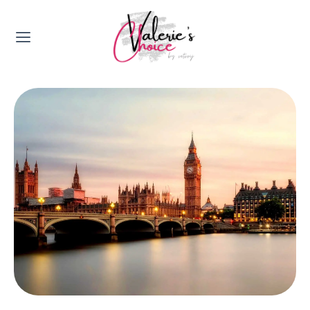
Valerie's Topics
Travel & Culture
Food & Drinks
Happyness & Opmerkelijk
Lifestyle, Sport & Duurzaamheid
Gadgets & Tech
Top 5 van Valerie
Health & Beauty
Huis & Tuin
Nieuws & Media