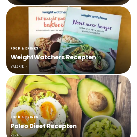
FOOD & DRINKS
WeightWatchers Recepten
VALERIE
-
FOOD & DRINKS
Paleo Dieet Recepten
VERA
-