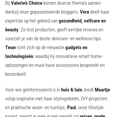
Bij
Valerie’s Choice
komen diverse thema’s samen
dankzij onze gepassioneerde bloggers.
Vera
deelt haar
expertise op het gebied van
gezondheid, selfcare en
beauty
. Ze test producten, geeft eerlijke reviews en
voorziet je van de beste skincare- en wellness-tips.
Twan
richt zich op de nieuwste
gadgets en
technologieën
, waarbij hij innovatieve smart home-
oplossingen en must-have accessoires bespreekt en
beoordeelt.
Voor wie geïnteresseerd is in
huis & tuin
, biedt
Maartje
volop inspiratie met haar stylingideeën, DIY-projecten
en praktische woon- en tuintips.
Paul
, onze lifestyle-
expert, neemt je mee in een wereld vol
reizen, mode,