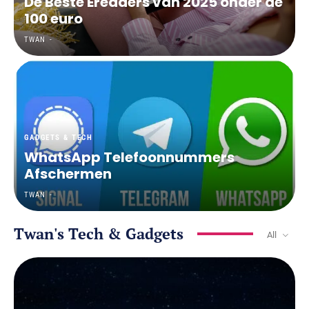
De Beste Ereaders van 2025 onder de
100 euro
TWAN
-
GADGETS & TECH
WhatsApp Telefoonnummers
Afschermen
TWAN
-
Twan's Tech & Gadgets
All