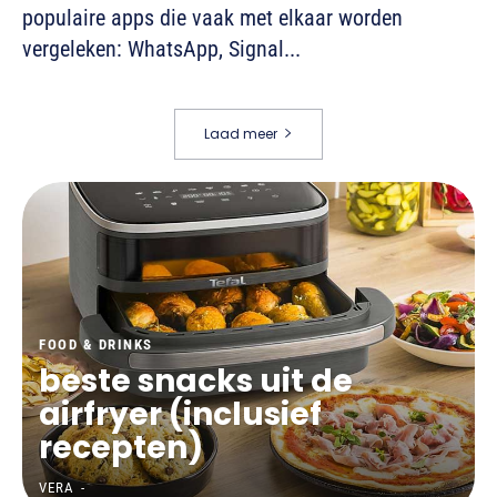
populaire apps die vaak met elkaar worden
vergeleken: WhatsApp, Signal...
Laad meer
FOOD & DRINKS
beste snacks uit de
airfryer (inclusief
recepten)
VERA
-