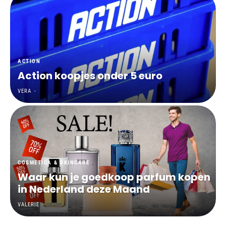
Over Valerie
Over Valerie
De Top 5
Contact
ACTION
Action koopjes onder 5 euro
VALERIE'S CHOICE
VERA
-
Food & Drinks
Health & Beauty
Gadgets
Huis & Tuin
Travel
Lifestyle
COSMETICA & SKINCARE
Waar kun je goedkoop parfum kopen
in Nederland deze Maand
VALERIE
-