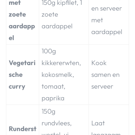
met
150g kipfilet, 1
en serveer
zoete
zoete
met
aardapp
aardappel
aardappel
el
100g
Vegetari
kikkererwten,
Kook
sche
kokosmelk,
samen en
curry
tomaat,
serveer
paprika
150g
rundvlees,
Laat
Runderst
wortel, ui,
langzaam