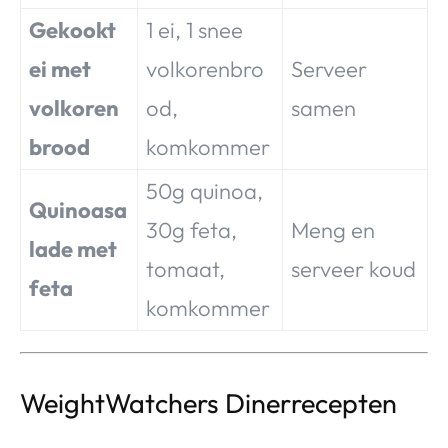
Gekookt
1 ei, 1 snee
ei met
volkorenbro
Serveer
volkoren
od,
samen
brood
komkommer
50g quinoa,
Quinoasa
30g feta,
Meng en
lade met
tomaat,
serveer koud
feta
komkommer
WeightWatchers Dinerrecepten