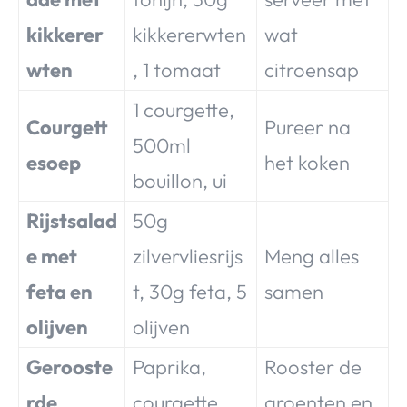
kikkerer
kikkererwten
wat
wten
, 1 tomaat
citroensap
1 courgette,
Courgett
Pureer na
500ml
esoep
het koken
bouillon, ui
Rijstsalad
50g
e met
zilvervliesrijs
Meng alles
feta en
t, 30g feta, 5
samen
olijven
olijven
Gerooste
Paprika,
Rooster de
rde
courgette,
groenten en