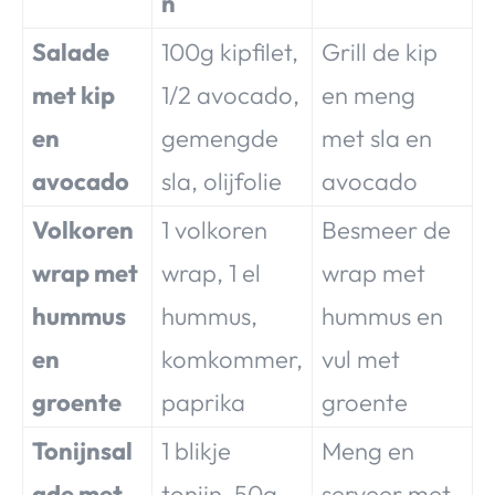
n
Salade
100g kipfilet,
Grill de kip
met kip
1/2 avocado,
en meng
en
gemengde
met sla en
avocado
sla, olijfolie
avocado
Volkoren
1 volkoren
Besmeer de
wrap met
wrap, 1 el
wrap met
hummus
hummus,
hummus en
en
komkommer,
vul met
groente
paprika
groente
Tonijnsal
1 blikje
Meng en
ade met
tonijn, 50g
serveer met