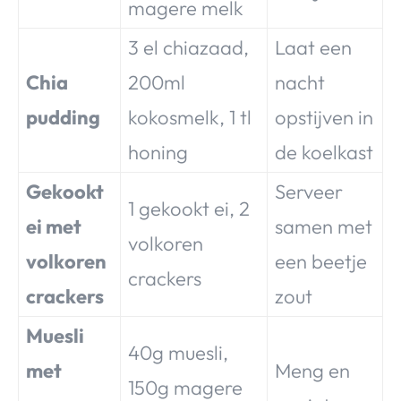
magere melk
3 el chiazaad,
Laat een
Chia
200ml
nacht
pudding
kokosmelk, 1 tl
opstijven in
honing
de koelkast
Gekookt
Serveer
1 gekookt ei, 2
ei met
samen met
volkoren
volkoren
een beetje
crackers
crackers
zout
Muesli
40g muesli,
met
Meng en
150g magere