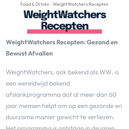
Over Valerie
Food & Drinks
WeightWatchers Recepten
WeightWatchers
Over Valerie
De Top 5
Recepten
Contact
WeightWatchers Recepten: Gezond en
VALERIE'S CHOICE
Bewust Afvallen
Food & Drinks
Health & Beauty
Gadgets
Huis & Tuin
WeightWatchers, ook bekend als WW, is
Travel
Lifestyle
een wereldwijd bekend
afslankprogramma dat al meer dan 60
jaar mensen helpt om op een gezonde en
duurzame manier gewicht te verliezen.
Het programma is ontstaan in de jaren