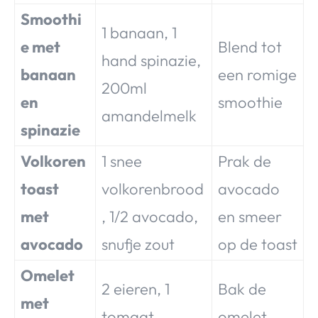
Smoothi
1 banaan, 1
e met
Blend tot
hand spinazie,
banaan
een romige
200ml
en
smoothie
amandelmelk
spinazie
Volkoren
1 snee
Prak de
toast
volkorenbrood
avocado
met
, 1/2 avocado,
en smeer
avocado
snufje zout
op de toast
Omelet
2 eieren, 1
Bak de
met
tomaat,
omelet