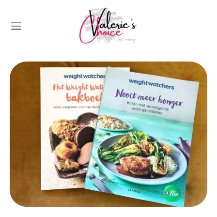
Valerie's Topics
Travel & Culture
Food & Drinks
Happyness & Opmerkelijk
Lifestyle, Sport & Duurzaamheid
Gadgets & Tech
Top 5 van Valerie
Health & Beauty
Huis & Tuin
Nieuws & Media