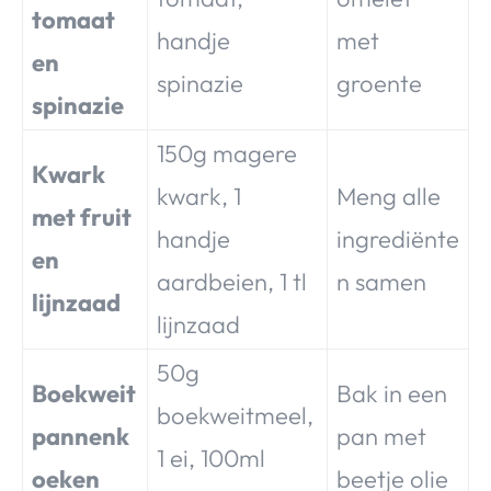
tomaat
handje
met
en
spinazie
groente
spinazie
150g magere
Kwark
kwark, 1
Meng alle
met fruit
handje
ingrediënte
en
aardbeien, 1 tl
n samen
lijnzaad
lijnzaad
50g
Boekweit
Bak in een
boekweitmeel,
pannenk
pan met
1 ei, 100ml
oeken
beetje olie