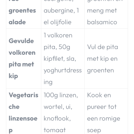
groentes
aubergine, 1
meng met
alade
el olijfolie
balsamico
1 volkoren
Gevulde
pita, 50g
Vul de pita
volkoren
kipfilet, sla,
met kip en
pita met
yoghurtdress
groenten
kip
ing
Vegetaris
100g linzen,
Kook en
che
wortel, ui,
pureer tot
linzensoe
knoflook,
een romige
p
tomaat
soep