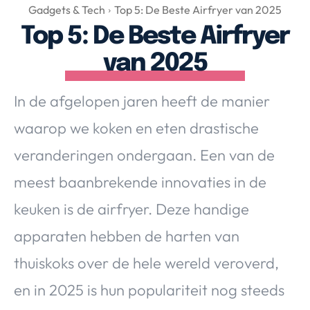
Over Valerie
Gadgets & Tech
Top 5: De Beste Airfryer van 2025
Top 5: De Beste Airfryer
Over Valerie
De Top 5
van 2025
Contact
In de afgelopen jaren heeft de manier
VALERIE'S CHOICE
waarop we koken en eten drastische
veranderingen ondergaan. Een van de
Food & Drinks
Health & Beauty
Gadgets
Huis & Tuin
meest baanbrekende innovaties in de
Travel
Lifestyle
keuken is de airfryer. Deze handige
apparaten hebben de harten van
thuiskoks over de hele wereld veroverd,
en in 2025 is hun populariteit nog steeds