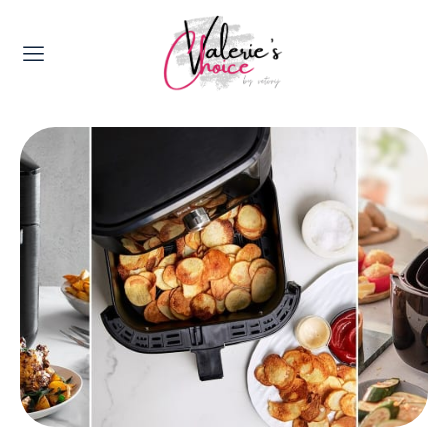
Valerie's Topics
Travel & Culture
Food & Drinks
Happyness & Opmerkelijk
Lifestyle, Sport & Duurzaamheid
Gadgets & Tech
Top 5 van Valerie
Health & Beauty
Huis & Tuin
Nieuws & Media