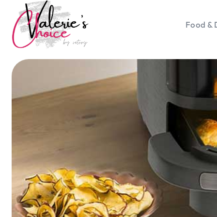
Food & 
Vale
Travel 
Food &
Happyn
Lifesty
Duurz
Gadget
Top 5 
Health
Huis & 
Nieuws