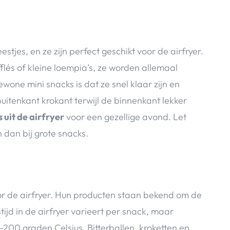
estjes, en ze zijn perfect geschikt voor de airfryer.
flés of kleine loempia’s, ze worden allemaal
ewone mini snacks is dat ze snel klaar zijn en
 buitenkant krokant terwijl de binnenkant lekker
 uit de airfryer
voor een gezellige avond. Let
n dan bij grote snacks.
or de airfryer. Hun producten staan bekend om de
ijd in de airfryer varieert per snack, maar
-200 graden Celsius. Bitterballen, kroketten en