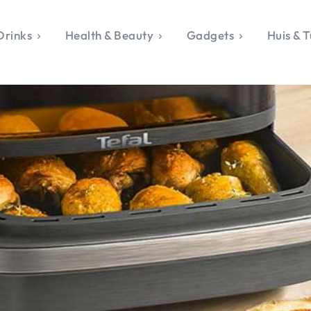
Drinks
Health & Beauty
Gadgets
Huis & T
VALERIE'S CHO
rie's Topics
Over Valerie
& Culture
Over Valerie
Food & Drinks
 Drinks
De Top 5
Health & Beauty
Gad
ess & Opmerkelijk
Contact
Huis & Tuin
Travel
Life
le, Sport &
aamheid
s & Tech
van Valerie
 & Beauty
Tuin
 & Media