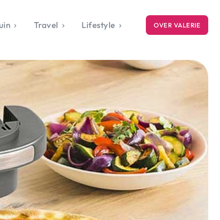
uin
Travel
Lifestyle
OVER VALERIE
ICE
gets
style