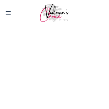
Valerie's Topics
Travel & Culture
Food & Drinks
Happyness & Opmerkelijk
Lifestyle, Sport & Duurzaamheid
Gadgets & Tech
Top 5 van Valerie
Health & Beauty
Huis & Tuin
Nieuws & Media