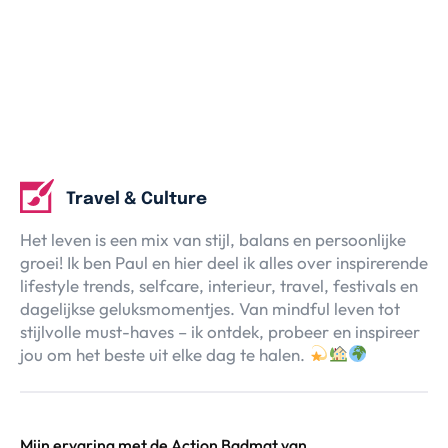
Over Valerie
Over Valerie
De Top 5
Contact
VALERIE'S CHOICE
Travel & Culture
Food & Drinks
Health & Beauty
Gadgets
Huis & Tuin
Het leven is een mix van stijl, balans en persoonlijke
Travel
Lifestyle
groei! Ik ben Paul en hier deel ik alles over inspirerende
lifestyle trends, selfcare, interieur, travel, festivals en
dagelijkse geluksmomentjes. Van mindful leven tot
stijlvolle must-haves – ik ontdek, probeer en inspireer
jou om het beste uit elke dag te halen.
Mijn ervaring met de Action Badmat van