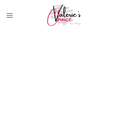
Valerie's Topics
Travel & Culture
Food & Drinks
Happyness & Opmerkelijk
Lifestyle, Sport & Duurzaamheid
Gadgets & Tech
Top 5 van Valerie
Health & Beauty
Huis & Tuin
Nieuws & Media