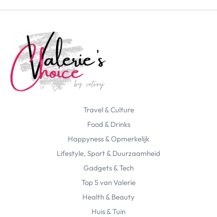
Over Valerie
Over Valerie
De Top 5
Contact
VALERIE'S CHOICE
Travel & Culture
Food & Drinks
Health & Beauty
Gadgets
Huis & Tuin
Food & Drinks
Travel
Lifestyle
Happyness & Opmerkelijk
Lifestyle, Sport & Duurzaamheid
Gadgets & Tech
Top 5 van Valerie
Health & Beauty
Huis & Tuin