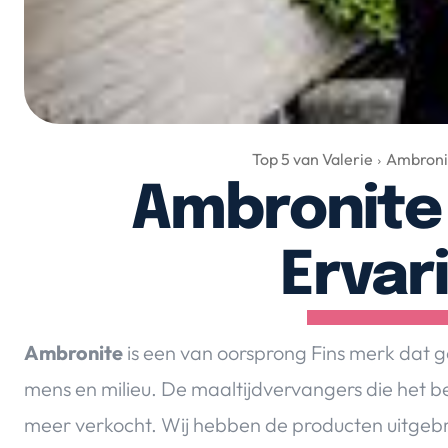
Top 5 van Valerie
Ambroni
Ambronite
Ervar
Ambronite
is een van oorsprong Fins merk dat ge
mens en milieu. De maaltijdvervangers die het b
meer verkocht. Wij hebben de producten uitgebr