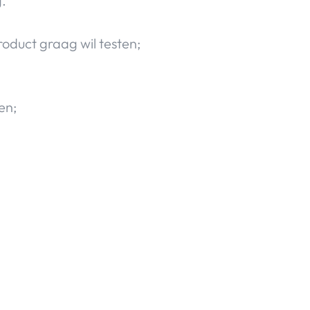
g.
roduct graag wil testen;
en;