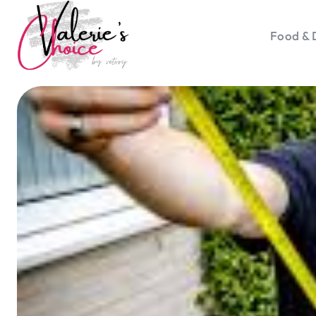
Food & 
Vale
Travel 
Food &
Happyn
Lifesty
Duurz
Gadget
Top 5 
Health
Huis & 
Nieuws