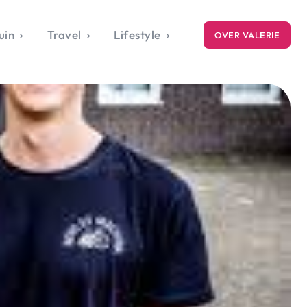
uin
Travel
Lifestyle
OVER VALERIE
ICE
gets
style