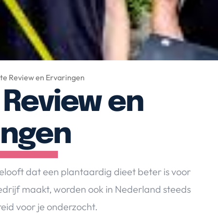
te Review en Ervaringen
 Review en
ingen
looft dat een plantaardig dieet beter is voor
edrijf maakt, worden ook in Nederland steeds
eid voor je onderzocht.