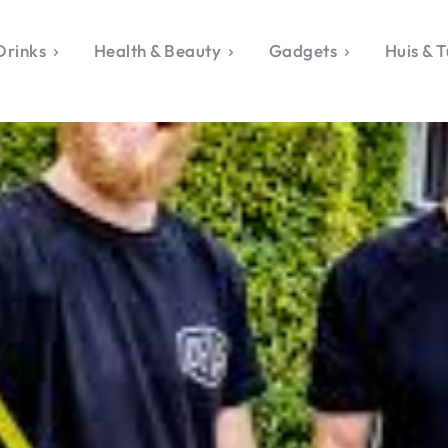
Drinks
Health & Beauty
Gadgets
Huis & T
VALERIE'S CHO
rie's Topics
Over Valerie
& Culture
Over Valerie
Food & Drinks
 Drinks
De Top 5
Health & Beauty
Gad
ess & Opmerkelijk
Contact
Huis & Tuin
Travel
Life
le, Sport &
aamheid
s & Tech
van Valerie
 & Beauty
Tuin
 & Media