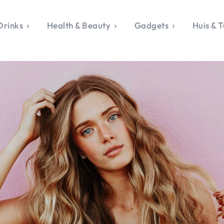
Drinks
Health & Beauty
Gadgets
Huis & T
VALERIE'S CHO
rie's Topics
Over Valerie
& Culture
Over Valerie
Food & Drinks
 Drinks
De Top 5
Health & Beauty
Gad
ess & Opmerkelijk
Contact
Huis & Tuin
Travel
Life
le, Sport &
aamheid
s & Tech
van Valerie
 & Beauty
Tuin
 & Media