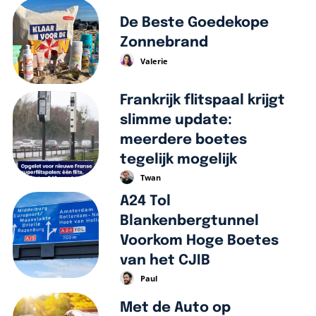
De Beste Goedekope
Zonnebrand
Valerie
Frankrijk flitspaal krijgt
slimme update:
meerdere boetes
tegelijk mogelijk
Twan
A24 Tol
Blankenbergtunnel
Voorkom Hoge Boetes
van het CJIB
Paul
Met de Auto op