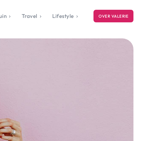
uin
Travel
Lifestyle
OVER VALERIE
ICE
gets
style