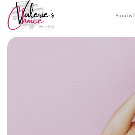
Food & 
Vale
Travel 
Food &
Happyn
Lifesty
Duurz
Gadget
Top 5 
Health
Huis & 
Nieuws