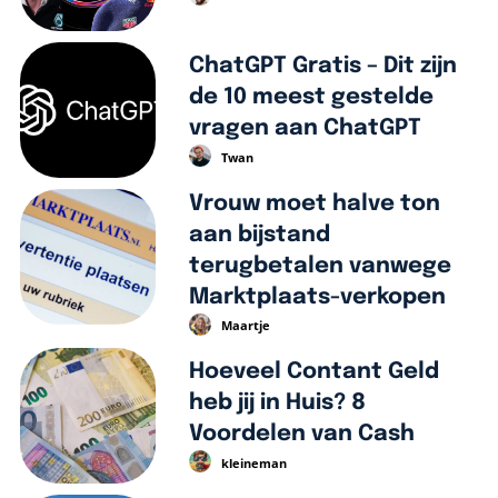
ChatGPT Gratis – Dit zijn
de 10 meest gestelde
vragen aan ChatGPT
Twan
Vrouw moet halve ton
aan bijstand
terugbetalen vanwege
Marktplaats-verkopen
Maartje
Hoeveel Contant Geld
heb jij in Huis? 8
Voordelen van Cash
kleineman