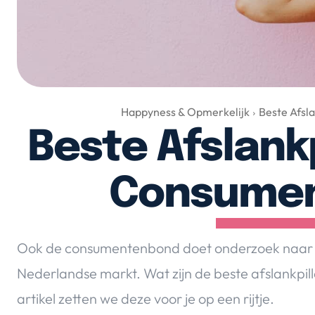
Happyness & Opmerkelijk
Beste Afsl
Beste Afslank
Consume
Ook de consumentenbond doet onderzoek naar de 
Nederlandse markt. Wat zijn de beste afslankpi
artikel zetten we deze voor je op een rijtje.