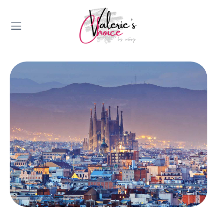
Valerie's Topics
Travel & Culture
Food & Drinks
Happyness & Opmerkelijk
Lifestyle, Sport & Duurzaamheid
Gadgets & Tech
Top 5 van Valerie
Health & Beauty
Huis & Tuin
Nieuws & Media