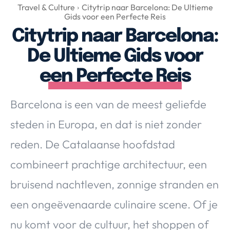
Over Valerie
Travel & Culture
Citytrip naar Barcelona: De Ultieme
Gids voor een Perfecte Reis
Over Valerie
Citytrip naar Barcelona:
De Top 5
De Ultieme Gids voor
Contact
een Perfecte Reis
VALERIE'S CHOICE
Barcelona is een van de meest geliefde
Food & Drinks
Health & Beauty
Gadgets
Huis & Tuin
steden in Europa, en dat is niet zonder
Travel
Lifestyle
reden. De Catalaanse hoofdstad
combineert prachtige architectuur, een
bruisend nachtleven, zonnige stranden en
een ongeëvenaarde culinaire scene. Of je
nu komt voor de cultuur, het shoppen of