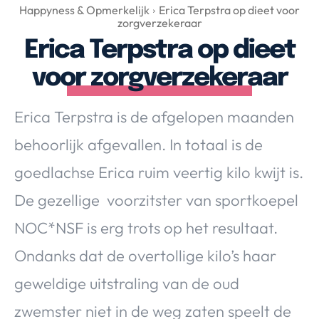
Over Valerie
Happyness & Opmerkelijk
Erica Terpstra op dieet voor
zorgverzekeraar
Over Valerie
Erica Terpstra op dieet
De Top 5
voor zorgverzekeraar
Contact
Erica Terpstra is de afgelopen maanden
VALERIE'S CHOICE
behoorlijk afgevallen. In totaal is de
Food & Drinks
Health & Beauty
Gadgets
Huis & Tuin
goedlachse Erica ruim veertig kilo kwijt is.
Travel
Lifestyle
De gezellige voorzitster van sportkoepel
NOC*NSF is erg trots op het resultaat.
Ondanks dat de overtollige kilo’s haar
geweldige uitstraling van de oud
zwemster niet in de weg zaten speelt de