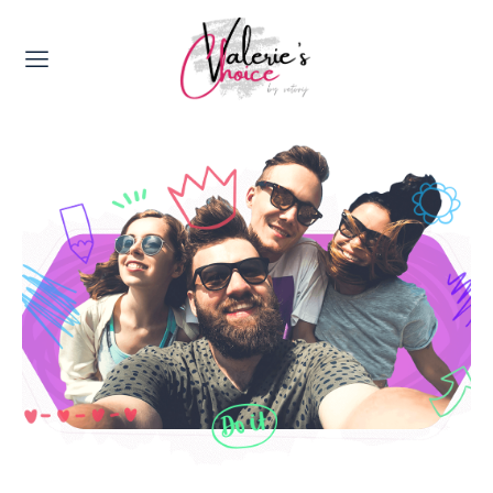
Valerie's Topics
Travel & Culture
Food & Drinks
Happyness & Opmerkelijk
Lifestyle, Sport & Duurzaamheid
Gadgets & Tech
Top 5 van Valerie
Health & Beauty
Huis & Tuin
Nieuws & Media