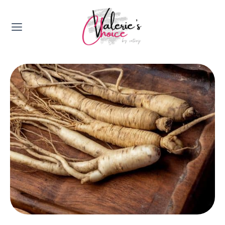
Valerie's Topics
Travel & Culture
Food & Drinks
Happyness & Opmerkelijk
Lifestyle, Sport & Duurzaamheid
Gadgets & Tech
Top 5 van Valerie
Health & Beauty
Huis & Tuin
Nieuws & Media