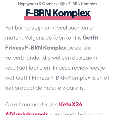
Over Valerie
Happyness & Opmerkelijk
F-BRN Komplex
F-BRN Komplex
Over Valerie
De Top 5
Fat burners zijn er in veel soorten en
Contact
maten. Volgens de fabrikant is
Getfit
VALERIE'S CHOICE
Fitness F-BRN Komplex
de eerste
vetverbrander die wél een duurzaam
Food & Drinks
Health & Beauty
Gadgets
Huis & Tuin
resultaat laat zien. In deze review lees je
Travel
Lifestyle
wat Getfit Fitness F-BRN Komplex is en of
het product de moeite waard is.
Op dit moment is zijn
KetoX24
Afslankdruppels
nog steeds het meest