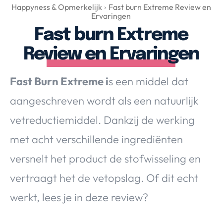
Over Valerie
Happyness & Opmerkelijk
Fast burn Extreme Review en
Ervaringen
Over Valerie
Fast burn Extreme
De Top 5
Review en Ervaringen
Contact
Fast Burn Extreme i
s een middel dat
VALERIE'S CHOICE
aangeschreven wordt als een natuurlijk
Food & Drinks
Health & Beauty
Gadgets
Huis & Tuin
vetreductiemiddel. Dankzij de werking
Travel
Lifestyle
met acht verschillende ingrediënten
versnelt het product de stofwisseling en
vertraagt het de vetopslag. Of dit echt
werkt, lees je in deze review?