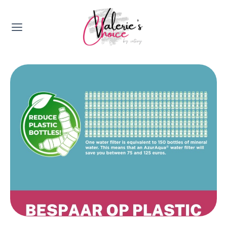
Valerie's Topics
Travel & Culture
Food & Drinks
Happyness & Opmerkelijk
Lifestyle, Sport & Duurzaamheid
Gadgets & Tech
Top 5 van Valerie
Health & Beauty
Huis & Tuin
Nieuws & Media