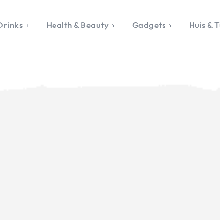
Drinks
Health & Beauty
Gadgets
Huis & T
VALERIE'S CHO
rie's Topics
Over Valerie
& Culture
Over Valerie
Food & Drinks
 Drinks
De Top 5
Health & Beauty
Gad
ess & Opmerkelijk
Contact
Huis & Tuin
Travel
Life
le, Sport &
aamheid
s & Tech
van Valerie
 & Beauty
Tuin
 & Media