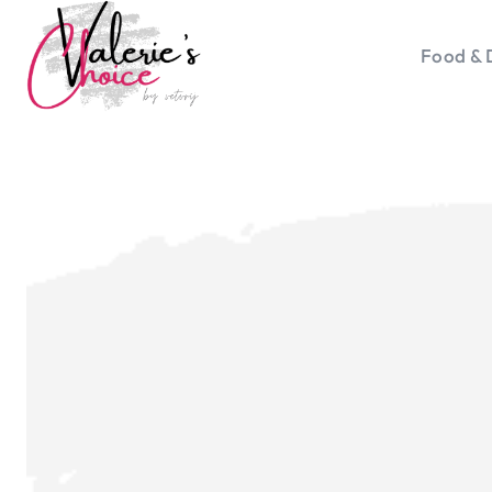
Food & 
Vale
Travel 
Food &
Happyn
Lifesty
Duurz
Gadget
Top 5 
Health
Huis & 
Nieuws