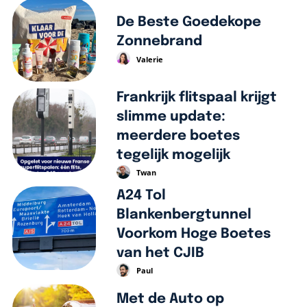
De Beste Goedekope
Zonnebrand
Valerie
Frankrijk flitspaal krijgt
slimme update:
meerdere boetes
tegelijk mogelijk
Twan
A24 Tol
Blankenbergtunnel
Voorkom Hoge Boetes
van het CJIB
Paul
Met de Auto op