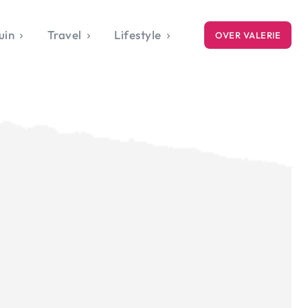
uin
Travel
Lifestyle
OVER VALERIE
ICE
gets
style