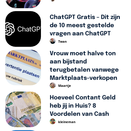
ChatGPT Gratis – Dit zijn
de 10 meest gestelde
vragen aan ChatGPT
Twan
Vrouw moet halve ton
aan bijstand
terugbetalen vanwege
Marktplaats-verkopen
Maartje
Hoeveel Contant Geld
heb jij in Huis? 8
Voordelen van Cash
kleineman