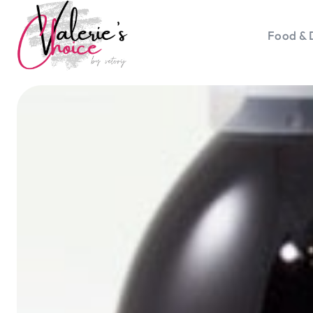
Food & 
Vale
Travel 
Food &
Happyn
Lifesty
Duurz
Gadget
Top 5 
Health
Huis & 
Nieuws