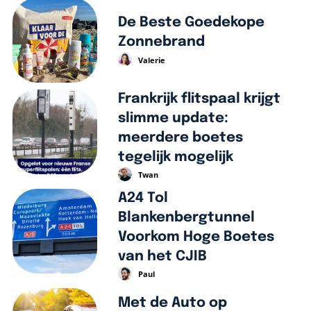
De Beste Goedekope
Zonnebrand
Valerie
Frankrijk flitspaal krijgt
slimme update:
meerdere boetes
tegelijk mogelijk
Twan
A24 Tol
Blankenbergtunnel
Voorkom Hoge Boetes
van het CJIB
Paul
Met de Auto op