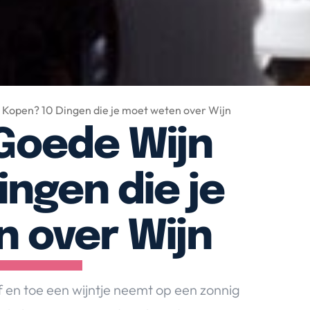
Kopen? 10 Dingen die je moet weten over Wijn
Goede Wijn
ingen die je
 over Wijn
 af en toe een wijntje neemt op een zonnig