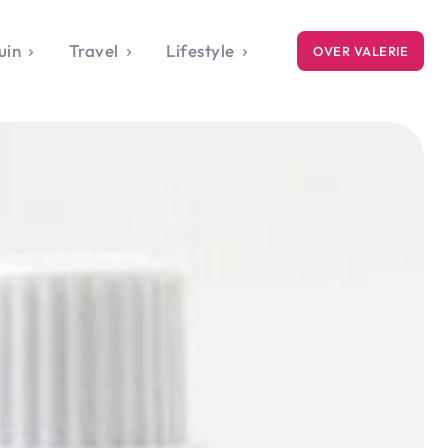
uin
Travel
Lifestyle
OVER VALERIE
ICE
gets
style