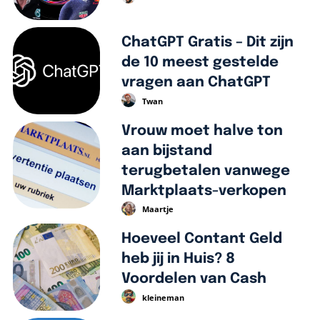
ChatGPT Gratis – Dit zijn
de 10 meest gestelde
vragen aan ChatGPT
Twan
Vrouw moet halve ton
aan bijstand
terugbetalen vanwege
Marktplaats-verkopen
Maartje
Hoeveel Contant Geld
heb jij in Huis? 8
Voordelen van Cash
kleineman