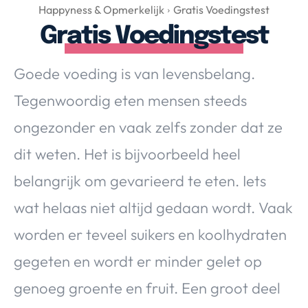
Over Valerie
Happyness & Opmerkelijk
Gratis Voedingstest
Gratis Voedingstest
Over Valerie
De Top 5
Goede voeding is van levensbelang.
Contact
Tegenwoordig eten mensen steeds
VALERIE'S CHOICE
ongezonder en vaak zelfs zonder dat ze
dit weten. Het is bijvoorbeeld heel
Food & Drinks
Health & Beauty
Gadgets
Huis & Tuin
belangrijk om gevarieerd te eten. Iets
Travel
Lifestyle
wat helaas niet altijd gedaan wordt. Vaak
worden er teveel suikers en koolhydraten
gegeten en wordt er minder gelet op
genoeg groente en fruit. Een groot deel