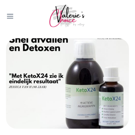
Valerie's Topics
Travel & Culture
Food & Drinks
Happyness & Opmerkelijk
Lifestyle, Sport & Duurzaamheid
Gadgets & Tech
Top 5 van Valerie
Health & Beauty
Huis & Tuin
Nieuws & Media