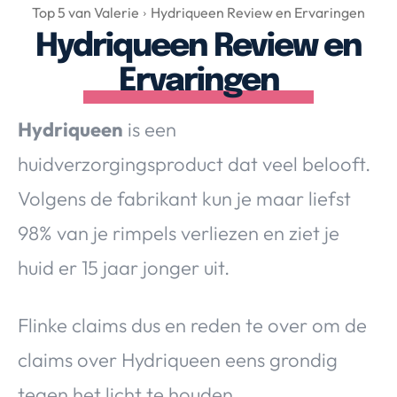
Over Valerie
Top 5 van Valerie
Hydriqueen Review en Ervaringen
Hydriqueen Review en
Over Valerie
De Top 5
Ervaringen
Contact
Hydriqueen
is een
VALERIE'S CHOICE
huidverzorgingsproduct dat veel belooft.
Volgens de fabrikant kun je maar liefst
Food & Drinks
Health & Beauty
Gadgets
Huis & Tuin
98% van je rimpels verliezen en ziet je
Travel
Lifestyle
huid er 15 jaar jonger uit.
Flinke claims dus en reden te over om de
claims over Hydriqueen eens grondig
tegen het licht te houden.