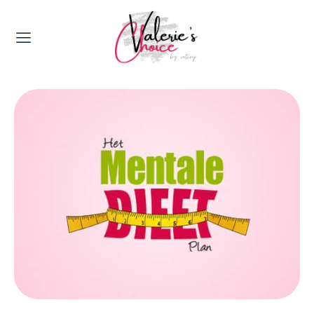
Valerie's Topics
Travel & Culture
Food & Drinks
Happyness & Opmerkelijk
Lifestyle, Sport & Duurzaamheid
Gadgets & Tech
Top 5 van Valerie
Health & Beauty
Huis & Tuin
Nieuws & Media