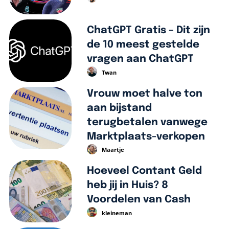
ChatGPT Gratis – Dit zijn
de 10 meest gestelde
vragen aan ChatGPT
Twan
Vrouw moet halve ton
aan bijstand
terugbetalen vanwege
Marktplaats-verkopen
Maartje
Hoeveel Contant Geld
heb jij in Huis? 8
Voordelen van Cash
kleineman