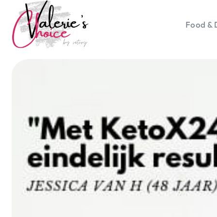
Food & 
Vale
Travel 
Food &
Happyn
Lifesty
Duurz
Gadget
Top 5 
Health
Huis & 
Nieuws