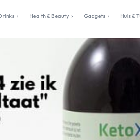
Drinks
Health & Beauty
Gadgets
Huis & T
VALERIE'S CHO
rie's Topics
Over Valerie
& Culture
Over Valerie
Food & Drinks
 Drinks
De Top 5
Health & Beauty
Gad
ess & Opmerkelijk
Contact
Huis & Tuin
Travel
Life
le, Sport &
aamheid
s & Tech
van Valerie
 & Beauty
Tuin
 & Media