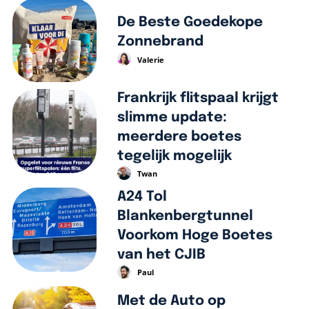
De Beste Goedekope
Zonnebrand
Valerie
Frankrijk flitspaal krijgt
slimme update:
meerdere boetes
tegelijk mogelijk
Twan
A24 Tol
Blankenbergtunnel
Voorkom Hoge Boetes
van het CJIB
Paul
Met de Auto op