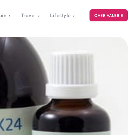
uin
Travel
Lifestyle
OVER VALERIE
ICE
gets
style