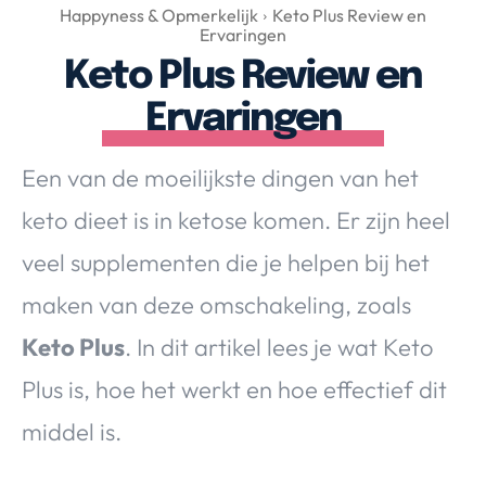
Over Valerie
Happyness & Opmerkelijk
Keto Plus Review en
Ervaringen
Over Valerie
Keto Plus Review en
De Top 5
Ervaringen
Contact
Een van de moeilijkste dingen van het
VALERIE'S CHOICE
keto dieet is in ketose komen. Er zijn heel
Food & Drinks
Health & Beauty
Gadgets
Huis & Tuin
veel supplementen die je helpen bij het
Travel
Lifestyle
maken van deze omschakeling, zoals
Keto Plus
. In dit artikel lees je wat Keto
Plus is, hoe het werkt en hoe effectief dit
middel is.