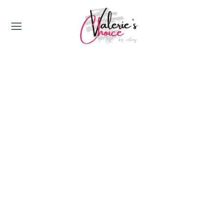
Valerie's Topics
Travel & Culture
Food & Drinks
Happyness & Opmerkelijk
Lifestyle, Sport & Duurzaamheid
Gadgets & Tech
Top 5 van Valerie
Health & Beauty
Huis & Tuin
Nieuws & Media