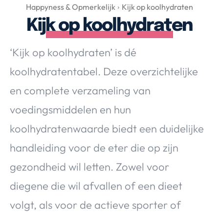
Over Valerie
Happyness & Opmerkelijk
Kijk op koolhydraten
Kijk op koolhydraten
Over Valerie
De Top 5
‘Kijk op koolhydraten’ is dé
Contact
koolhydratentabel. Deze overzichtelijke
VALERIE'S CHOICE
en complete verzameling van
voedingsmiddelen en hun
Food & Drinks
Health & Beauty
Gadgets
Huis & Tuin
koolhydratenwaarde biedt een duidelijke
Travel
Lifestyle
handleiding voor de eter die op zijn
gezondheid wil letten. Zowel voor
diegene die wil afvallen of een dieet
volgt, als voor de actieve sporter of