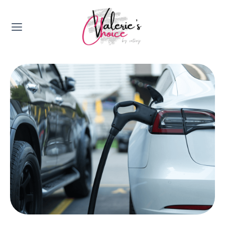
Valerie's Topics
Travel & Culture
Food & Drinks
Happyness & Opmerkelijk
Lifestyle, Sport & Duurzaamheid
Gadgets & Tech
Top 5 van Valerie
Health & Beauty
Huis & Tuin
Nieuws & Media