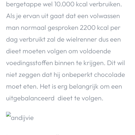
bergetappe wel 10.000 kcal verbruiken.
Over Valerie
Als je ervan uit gaat dat een volwassen
Over Valerie
De Top 5
man normaal gesproken 2200 kcal per
Contact
dag verbruikt zal de wielrenner dus een
dieet moeten volgen om voldoende
VALERIE'S CHOICE
voedingsstoffen binnen te krijgen. Dit wil
Food & Drinks
Health & Beauty
Gadgets
Huis & Tuin
niet zeggen dat hij onbeperkt chocolade
Travel
Lifestyle
moet eten. Het is erg belangrijk om een
uitgebalanceerd dieet te volgen.