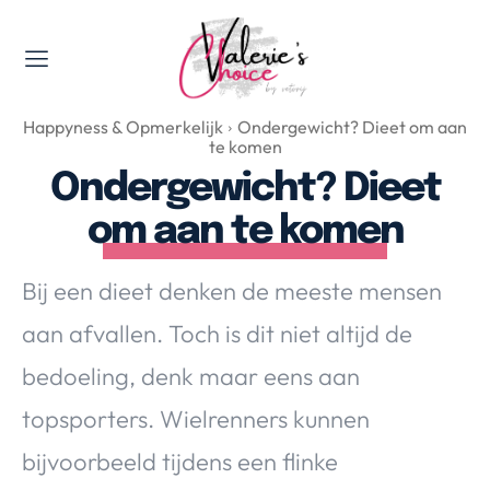
Valerie's Topics
Happyness & Opmerkelijk
Ondergewicht? Dieet om aan
Travel & Culture
te komen
Food & Drinks
Ondergewicht? Dieet
Happyness & Opmerkelijk
om aan te komen
Lifestyle, Sport & Duurzaamheid
Gadgets & Tech
Bij een dieet denken de meeste mensen
Top 5 van Valerie
aan afvallen. Toch is dit niet altijd de
Health & Beauty
bedoeling, denk maar eens aan
Huis & Tuin
Nieuws & Media
topsporters. Wielrenners kunnen
bijvoorbeeld tijdens een flinke