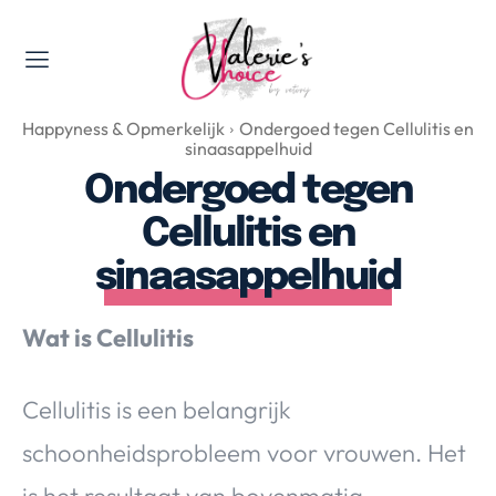
Valerie's Topics
Happyness & Opmerkelijk
Ondergoed tegen Cellulitis en
Travel & Culture
sinaasappelhuid
Food & Drinks
Ondergoed tegen
Happyness & Opmerkelijk
Cellulitis en
Lifestyle, Sport & Duurzaamheid
sinaasappelhuid
Gadgets & Tech
Top 5 van Valerie
Wat is Cellulitis
Health & Beauty
Huis & Tuin
Cellulitis is een belangrijk
Nieuws & Media
schoonheidsprobleem voor vrouwen. Het