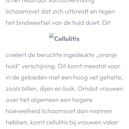
is het resultaat van bovenmatig
Over Valerie
lichaamsvet dat zich uitbreidt en tegen
Over Valerie
het bindweefsel van de huid duwt. Dit
De Top 5
Contact
VALERIE'S CHOICE
creëert de beruchte ingedeukte „oranje
huid“ verschijning. Dit komt meestal voor
Food & Drinks
Health & Beauty
Gadgets
Huis & Tuin
Travel
Lifestyle
in de gebieden met een hoog vet gehalte,
zoals billen, dijen en buik. Omdat vrouwen
over het algemeen een hogere
hoeveelheid lichaamsvet dan mannen
hebben, komt cellulitis bij vrouwen vaker