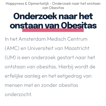
Over Valerie
Happyness & Opmerkelijk
Onderzoek naar het onstaan
van Obesitas
Over Valerie
Onderzoek naar het
De Top 5
onstaan van Obesitas
Contact
In het Amsterdam Medisch Centrum
VALERIE'S CHOICE
(AMC) en Universiteit van Maastricht
Food & Drinks
Health & Beauty
Gadgets
Huis & Tuin
(UM) is een onderzoek gestart naar het
Travel
Lifestyle
ontstaan van obesitas. Hierbij wordt de
erfelijke aanleg en het eetgedrag van
mensen met en zonder obesitas
onderzocht.