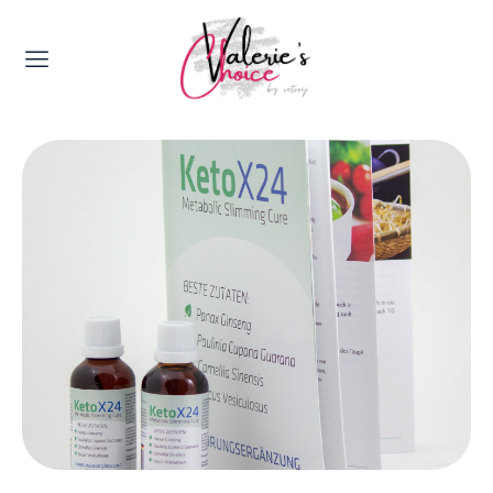
Valerie's Topics
Travel & Culture
Food & Drinks
Happyness & Opmerkelijk
Lifestyle, Sport & Duurzaamheid
Gadgets & Tech
Top 5 van Valerie
Health & Beauty
Huis & Tuin
Nieuws & Media