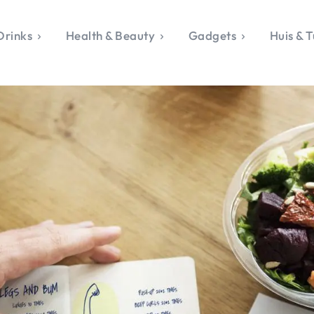
Drinks
Health & Beauty
Gadgets
Huis & T
VALERIE'S CHO
rie's Topics
Over Valerie
& Culture
Over Valerie
Food & Drinks
 Drinks
De Top 5
Health & Beauty
Gad
ess & Opmerkelijk
Contact
Huis & Tuin
Travel
Life
le, Sport &
aamheid
s & Tech
van Valerie
 & Beauty
Tuin
 & Media