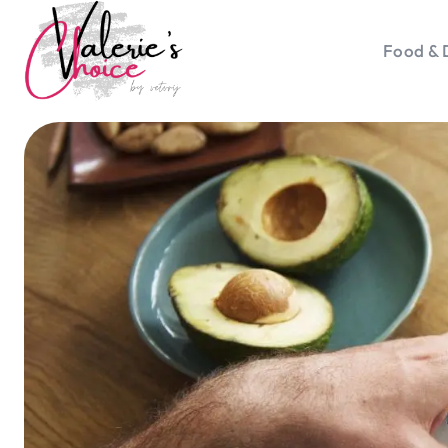
Food & 
Vale
Travel 
Food &
Happyn
Lifesty
Duurz
Gadget
Top 5 
Health
Huis & 
Nieuws