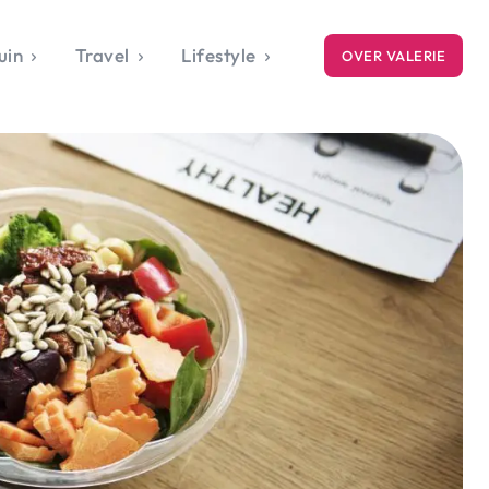
uin
Travel
Lifestyle
OVER VALERIE
ICE
gets
style