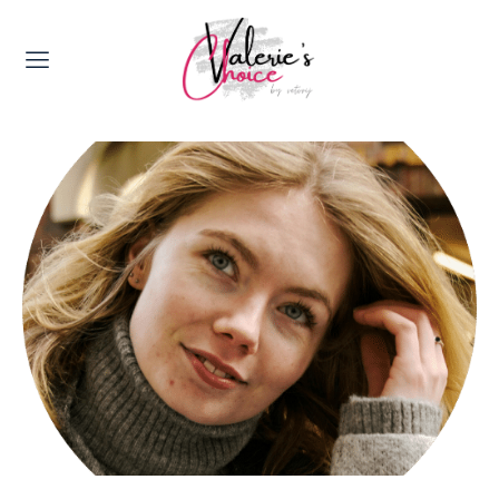
Valerie's Topics
Travel & Culture
Food & Drinks
Happyness & Opmerkelijk
Lifestyle, Sport & Duurzaamheid
Gadgets & Tech
Top 5 van Valerie
Health & Beauty
Huis & Tuin
Nieuws & Media