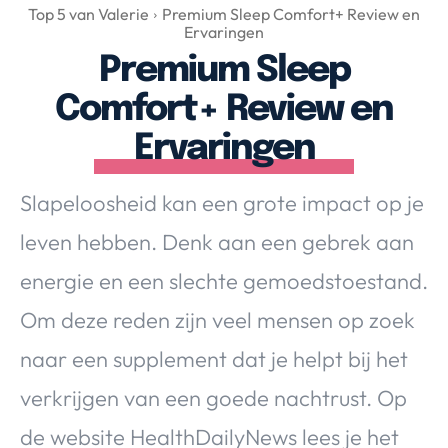
Over Valerie
Top 5 van Valerie
Premium Sleep Comfort+ Review en
Ervaringen
Over Valerie
Premium Sleep
De Top 5
Comfort+ Review en
Contact
Ervaringen
VALERIE'S CHOICE
Slapeloosheid kan een grote impact op je
Food & Drinks
Health & Beauty
Gadgets
Huis & Tuin
leven hebben. Denk aan een gebrek aan
Travel
Lifestyle
energie en een slechte gemoedstoestand.
Om deze reden zijn veel mensen op zoek
naar een supplement dat je helpt bij het
verkrijgen van een goede nachtrust. Op
de website HealthDailyNews lees je het