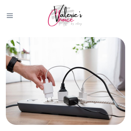
Valerie's Topics
Travel & Culture
Food & Drinks
Happyness & Opmerkelijk
Lifestyle, Sport & Duurzaamheid
Gadgets & Tech
Top 5 van Valerie
Health & Beauty
Huis & Tuin
Nieuws & Media