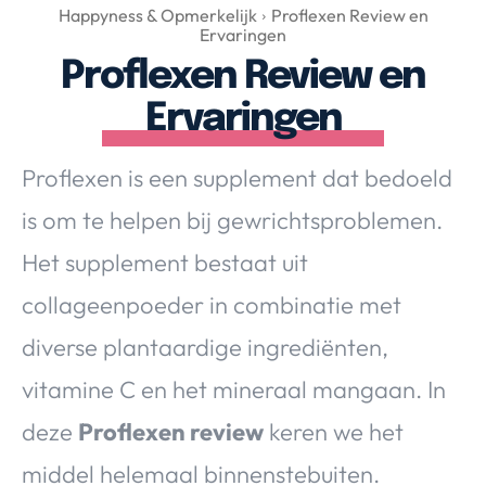
Over Valerie
Happyness & Opmerkelijk
Proflexen Review en
Ervaringen
Over Valerie
Proflexen Review en
De Top 5
Ervaringen
Contact
Proflexen is een supplement dat bedoeld
VALERIE'S CHOICE
is om te helpen bij gewrichtsproblemen.
Food & Drinks
Health & Beauty
Gadgets
Huis & Tuin
Het supplement bestaat uit
Travel
Lifestyle
collageenpoeder in combinatie met
diverse plantaardige ingrediënten,
vitamine C en het mineraal mangaan. In
deze
Proflexen review
keren we het
middel helemaal binnenstebuiten.