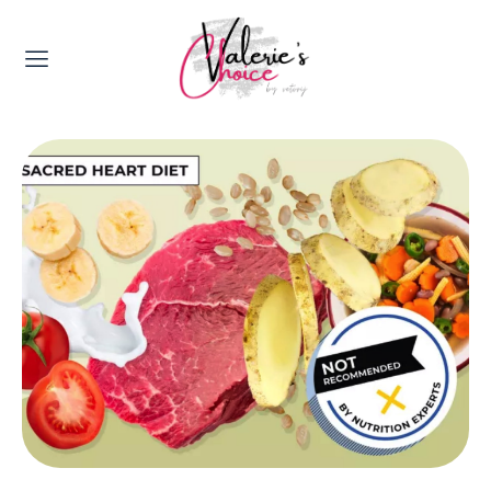
Valerie's Topics
Travel & Culture
Food & Drinks
Happyness & Opmerkelijk
Lifestyle, Sport & Duurzaamheid
Gadgets & Tech
Top 5 van Valerie
Health & Beauty
Huis & Tuin
Nieuws & Media