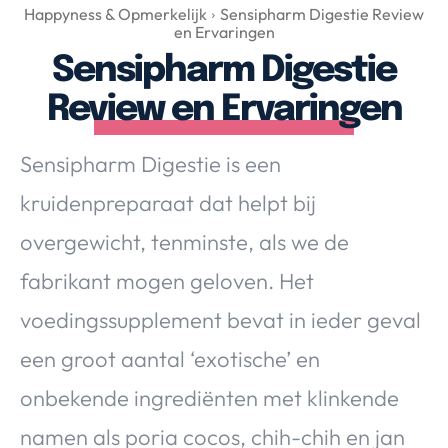
Over Valerie
Happyness & Opmerkelijk
Sensipharm Digestie Review
en Ervaringen
Over Valerie
Sensipharm Digestie
De Top 5
Review en Ervaringen
Contact
Sensipharm Digestie is een
VALERIE'S CHOICE
kruidenpreparaat dat helpt bij
Food & Drinks
Health & Beauty
Gadgets
Huis & Tuin
overgewicht, tenminste, als we de
Travel
Lifestyle
fabrikant mogen geloven. Het
voedingssupplement bevat in ieder geval
een groot aantal ‘exotische’ en
onbekende ingrediënten met klinkende
namen als poria cocos, chih-chih en jan