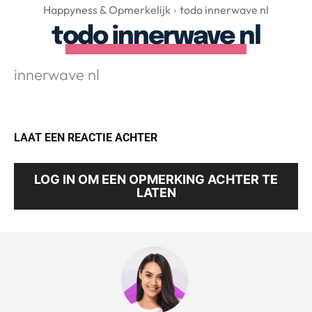
Over Valerie
Happyness & Opmerkelijk
todo innerwave nl
todo innerwave nl
Over Valerie
De Top 5
innerwave nl
Contact
VALERIE'S CHOICE
LAAT EEN REACTIE ACHTER
Food & Drinks
Health & Beauty
Gadgets
Huis & Tuin
LOG IN OM EEN OPMERKING ACHTER TE
Travel
Lifestyle
LATEN