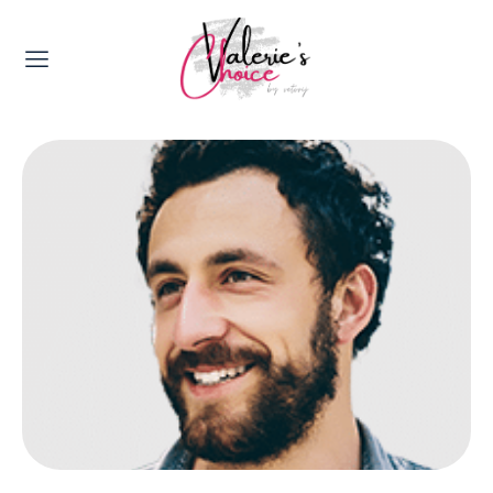
Valerie's Topics
Travel & Culture
Food & Drinks
Happyness & Opmerkelijk
Lifestyle, Sport & Duurzaamheid
Gadgets & Tech
Top 5 van Valerie
Health & Beauty
Huis & Tuin
Nieuws & Media