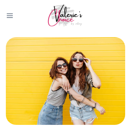
Valerie's Topics
Travel & Culture
Food & Drinks
Happyness & Opmerkelijk
Lifestyle, Sport & Duurzaamheid
Gadgets & Tech
Top 5 van Valerie
Health & Beauty
Huis & Tuin
Nieuws & Media