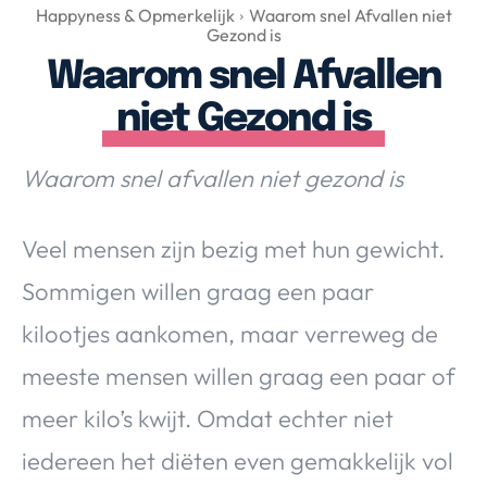
Over Valerie
Happyness & Opmerkelijk
Waarom snel Afvallen niet
Gezond is
Over Valerie
Waarom snel Afvallen
De Top 5
niet Gezond is
Contact
Waarom snel afvallen niet gezond is
VALERIE'S CHOICE
Veel mensen zijn bezig met hun gewicht.
Food & Drinks
Health & Beauty
Gadgets
Huis & Tuin
Travel
Lifestyle
Sommigen willen graag een paar
kilootjes aankomen, maar verreweg de
meeste mensen willen graag een paar of
meer kilo’s kwijt. Omdat echter niet
iedereen het diëten even gemakkelijk vol