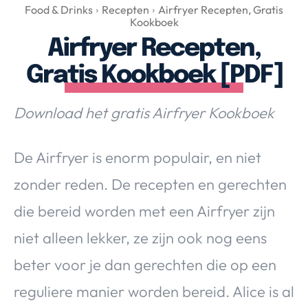
Over Valerie
Food & Drinks
Recepten
Airfryer Recepten, Gratis
Kookboek
Over Valerie
Airfryer Recepten,
De Top 5
Gratis Kookboek [PDF]
Contact
Download het gratis Airfryer Kookboek
VALERIE'S CHOICE
De Airfryer is enorm populair, en niet
Food & Drinks
Health & Beauty
Gadgets
Huis & Tuin
Travel
Lifestyle
zonder reden. De recepten en gerechten
die bereid worden met een Airfryer zijn
niet alleen lekker, ze zijn ook nog eens
beter voor je dan gerechten die op een
reguliere manier worden bereid. Alice is al