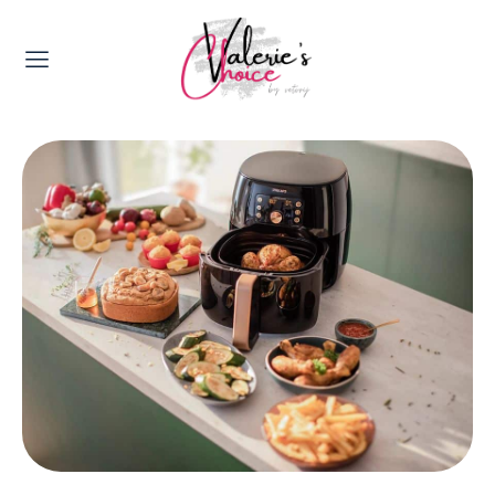
Valerie's Topics
Travel & Culture
Food & Drinks
Happyness & Opmerkelijk
Lifestyle, Sport & Duurzaamheid
Gadgets & Tech
Top 5 van Valerie
Health & Beauty
Huis & Tuin
Nieuws & Media