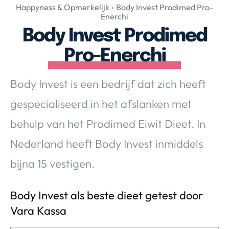
Over Valerie
Happyness & Opmerkelijk
Body Invest Prodimed Pro-
Enerchi
Over Valerie
Body Invest Prodimed
De Top 5
Pro-Enerchi
Contact
Body Invest is een bedrijf dat zich heeft
VALERIE'S CHOICE
gespecialiseerd in het afslanken met
Food & Drinks
Health & Beauty
Gadgets
Huis & Tuin
behulp van het Prodimed Eiwit Dieet. In
Travel
Lifestyle
Nederland heeft Body Invest inmiddels
bijna 15 vestigen.
Body Invest als beste dieet getest door
Vara Kassa