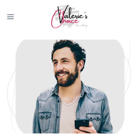
Valerie's Topics
Travel & Culture
Food & Drinks
Happyness & Opmerkelijk
Lifestyle, Sport & Duurzaamheid
Gadgets & Tech
Top 5 van Valerie
Health & Beauty
Huis & Tuin
Nieuws & Media