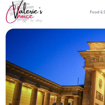
Food & 
Vale
Travel 
Food &
Happyn
Lifesty
Duurz
Gadget
Top 5 
Health
Huis & 
Nieuws