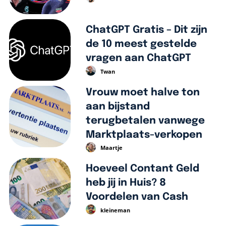
ChatGPT Gratis – Dit zijn
de 10 meest gestelde
vragen aan ChatGPT
Twan
Vrouw moet halve ton
aan bijstand
terugbetalen vanwege
Marktplaats-verkopen
Maartje
Hoeveel Contant Geld
heb jij in Huis? 8
Voordelen van Cash
kleineman