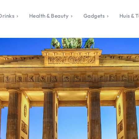
Drinks
Health & Beauty
Gadgets
Huis & T
VALERIE'S CHO
rie's Topics
Over Valerie
& Culture
Over Valerie
Food & Drinks
 Drinks
De Top 5
Health & Beauty
Gad
ess & Opmerkelijk
Contact
Huis & Tuin
Travel
Life
le, Sport &
aamheid
s & Tech
van Valerie
 & Beauty
Tuin
 & Media