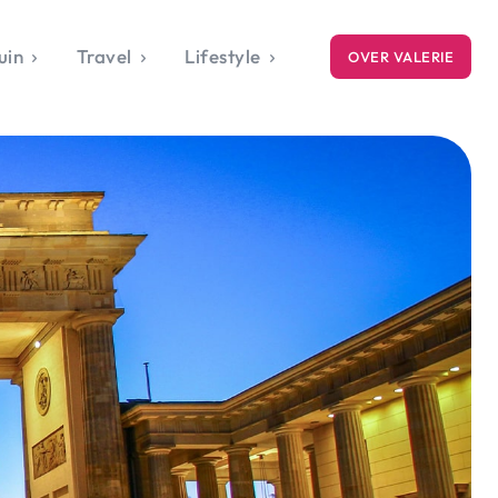
uin
Travel
Lifestyle
OVER VALERIE
ICE
gets
style