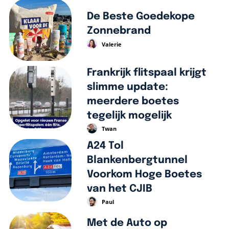
De Beste Goedekope
Zonnebrand
Valerie
Frankrijk flitspaal krijgt
slimme update:
meerdere boetes
tegelijk mogelijk
Twan
A24 Tol
Blankenbergtunnel
Voorkom Hoge Boetes
van het CJIB
Paul
Met de Auto op