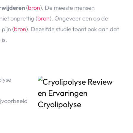
erwijderen
(
bron
). De meeste mensen
et onprettig (
bron
). Ongeveer een op de
pijn (
bron
). Dezelfde studie toont ook aan dat
is.
olyse
ijvoorbeeld