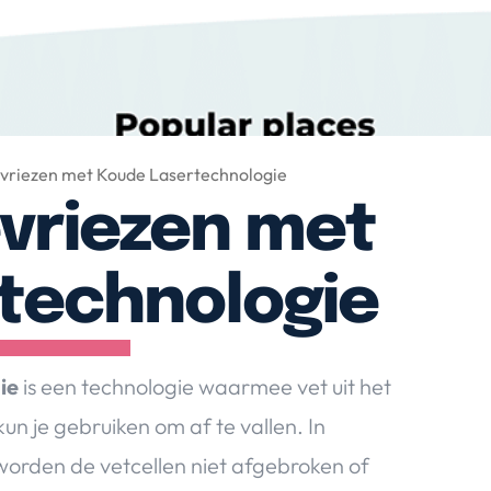
evriezen met Koude Lasertechnologie
evriezen met
technologie
ie
is een technologie waarmee vet uit het
 je gebruiken om af te vallen. In
worden de vetcellen niet afgebroken of