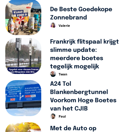
De Beste Goedekope
Zonnebrand
Valerie
Frankrijk flitspaal krijgt
slimme update:
meerdere boetes
tegelijk mogelijk
Twan
A24 Tol
Blankenbergtunnel
Voorkom Hoge Boetes
van het CJIB
Paul
Met de Auto op