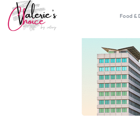
Food & 
Vale
Travel 
Food &
Happyn
Lifesty
Duurz
Gadget
Top 5 
Health
Huis & 
Nieuws