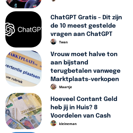
ChatGPT Gratis – Dit zijn
de 10 meest gestelde
vragen aan ChatGPT
Twan
Vrouw moet halve ton
aan bijstand
terugbetalen vanwege
Marktplaats-verkopen
Maartje
Hoeveel Contant Geld
heb jij in Huis? 8
Voordelen van Cash
kleineman