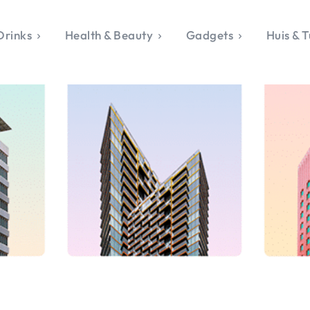
Drinks
Health & Beauty
Gadgets
Huis & T
VALERIE'S CHO
rie's Topics
Over Valerie
& Culture
Over Valerie
Food & Drinks
 Drinks
De Top 5
Health & Beauty
Gad
ess & Opmerkelijk
Contact
Huis & Tuin
Travel
Life
le, Sport &
aamheid
s & Tech
van Valerie
 & Beauty
Tuin
 & Media