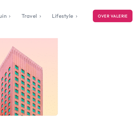
uin
Travel
Lifestyle
OVER VALERIE
ICE
gets
style