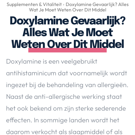
Over Valerie
Supplementen & Vitaliteit
Doxylamine Gevaarlijk? Alles
Wat Je Moet Weten Over Dit Middel
Over Valerie
Doxylamine Gevaarlijk?
De Top 5
Alles Wat Je Moet
Contact
Weten Over Dit Middel
VALERIE'S CHOICE
Doxylamine is een veelgebruikt
Food & Drinks
Health & Beauty
Gadgets
Huis & Tuin
antihistaminicum dat voornamelijk wordt
Travel
Lifestyle
ingezet bij de behandeling van allergieën.
Naast de anti-allergische werking staat
het ook bekend om zijn sterke sederende
effecten. In sommige landen wordt het
daarom verkocht als slaapmiddel of als