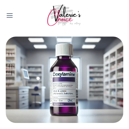
Valerie's Topics
Travel & Culture
Food & Drinks
Happyness & Opmerkelijk
Lifestyle, Sport & Duurzaamheid
Gadgets & Tech
Top 5 van Valerie
Health & Beauty
Huis & Tuin
Nieuws & Media