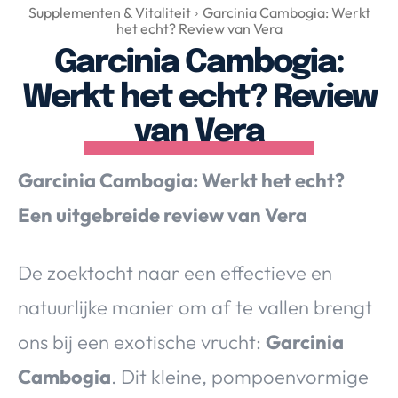
Over Valerie
Supplementen & Vitaliteit
Garcinia Cambogia: Werkt
het echt? Review van Vera
Over Valerie
Garcinia Cambogia:
De Top 5
Werkt het echt? Review
Contact
van Vera
VALERIE'S CHOICE
Garcinia Cambogia: Werkt het echt?
Food & Drinks
Health & Beauty
Gadgets
Huis & Tuin
Een uitgebreide review van Vera
Travel
Lifestyle
De zoektocht naar een effectieve en
natuurlijke manier om af te vallen brengt
ons bij een exotische vrucht:
Garcinia
Cambogia
. Dit kleine, pompoenvormige