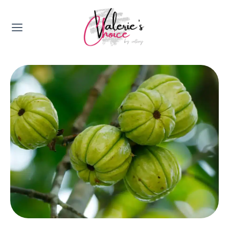
Valerie's Topics
Travel & Culture
Food & Drinks
Happyness & Opmerkelijk
Lifestyle, Sport & Duurzaamheid
Gadgets & Tech
Top 5 van Valerie
Health & Beauty
Huis & Tuin
Nieuws & Media