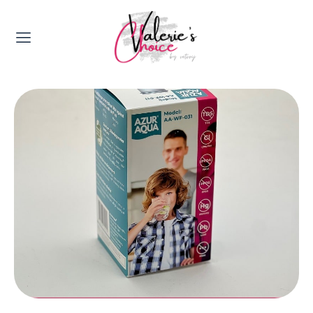
Valerie's Topics
Travel & Culture
Food & Drinks
Happyness & Opmerkelijk
Lifestyle, Sport & Duurzaamheid
Gadgets & Tech
Top 5 van Valerie
Health & Beauty
Huis & Tuin
Nieuws & Media