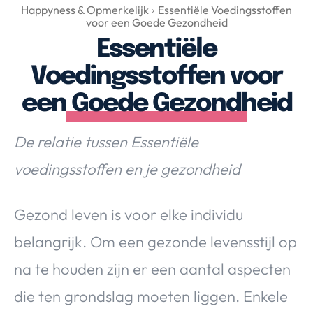
Over Valerie
Happyness & Opmerkelijk
Essentiële Voedingsstoffen
voor een Goede Gezondheid
Over Valerie
Essentiële
De Top 5
Voedingsstoffen voor
Contact
een Goede Gezondheid
VALERIE'S CHOICE
De relatie tussen Essentiële
Food & Drinks
Health & Beauty
Gadgets
Huis & Tuin
voedingsstoffen en je gezondheid
Travel
Lifestyle
Gezond leven is voor elke individu
belangrijk. Om een gezonde levensstijl op
na te houden zijn er een aantal aspecten
die ten grondslag moeten liggen. Enkele