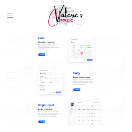
Valerie's Topics
Travel & Culture
Food & Drinks
Happyness & Opmerkelijk
Lifestyle, Sport & Duurzaamheid
Gadgets & Tech
Top 5 van Valerie
Health & Beauty
Huis & Tuin
Nieuws & Media