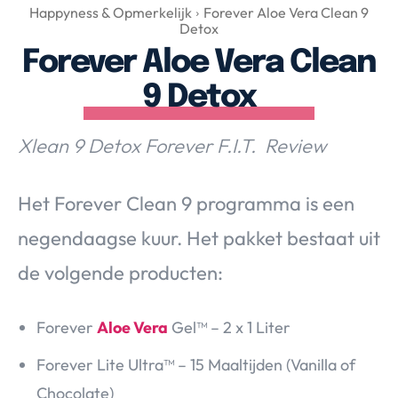
Over Valerie
Happyness & Opmerkelijk
Forever Aloe Vera Clean 9
Detox
Over Valerie
Forever Aloe Vera Clean
De Top 5
9 Detox
Contact
Xlean 9 Detox Forever F.I.T. Review
VALERIE'S CHOICE
Het Forever Clean 9 programma is een
Food & Drinks
Health & Beauty
Gadgets
Huis & Tuin
Travel
Lifestyle
negendaagse kuur. Het pakket bestaat uit
de volgende producten:
Forever
Aloe Vera
Gel™ – 2 x 1 Liter
Forever Lite Ultra™ – 15 Maaltijden (Vanilla of
Chocolate)