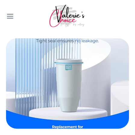
Valerie's Topics
Travel & Culture
Food & Drinks
Happyness & Opmerkelijk
Lifestyle, Sport & Duurzaamheid
Gadgets & Tech
Top 5 van Valerie
Health & Beauty
Huis & Tuin
Nieuws & Media