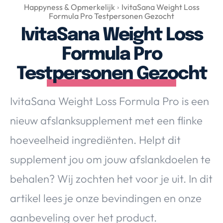
Over Valerie
Happyness & Opmerkelijk
IvitaSana Weight Loss
Formula Pro Testpersonen Gezocht
Over Valerie
IvitaSana Weight Loss
De Top 5
Formula Pro
Contact
Testpersonen Gezocht
VALERIE'S CHOICE
IvitaSana Weight Loss Formula Pro is een
Food & Drinks
Health & Beauty
Gadgets
Huis & Tuin
nieuw afslanksupplement met een flinke
Travel
Lifestyle
hoeveelheid ingrediënten. Helpt dit
supplement jou om jouw afslankdoelen te
behalen? Wij zochten het voor je uit. In dit
artikel lees je onze bevindingen en onze
aanbeveling over het product.