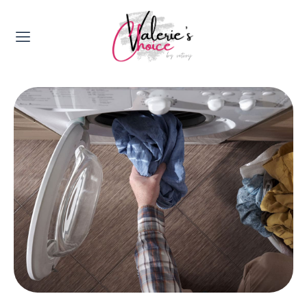
Valerie's Topics
Travel & Culture
Food & Drinks
Happyness & Opmerkelijk
Lifestyle, Sport & Duurzaamheid
Gadgets & Tech
Top 5 van Valerie
Health & Beauty
Huis & Tuin
Nieuws & Media