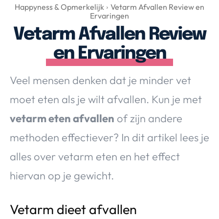
Over Valerie
Happyness & Opmerkelijk
Vetarm Afvallen Review en
Ervaringen
Over Valerie
Vetarm Afvallen Review
De Top 5
en Ervaringen
Contact
Veel mensen denken dat je minder vet
VALERIE'S CHOICE
moet eten als je wilt afvallen. Kun je met
Food & Drinks
Health & Beauty
Gadgets
Huis & Tuin
vetarm eten afvallen
of zijn andere
Travel
Lifestyle
methoden effectiever? In dit artikel lees je
alles over vetarm eten en het effect
hiervan op je gewicht.
Vetarm dieet afvallen