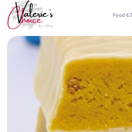
Food & 
Vale
Travel 
Food &
Happyn
Lifesty
Duurz
Gadget
Top 5 
Health
Huis & 
Nieuws