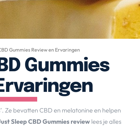
 CBD Gummies Review en Ervaringen
CBD Gummies
Ervaringen
s’. Ze bevatten CBD en melatonine en helpen
Just Sleep CBD Gummies review
lees je alles