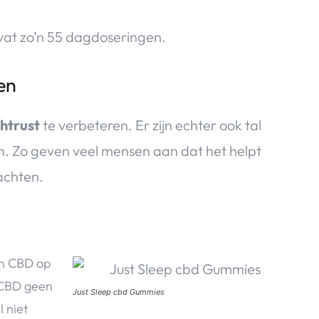
at zo’n 55 dagdoseringen.
en
htrust
te verbeteren. Er zijn echter ook tal
 Zo geven veel mensen aan dat het helpt
achten.
an CBD op
f CBD geen
Just Sleep cbd Gummies
l niet