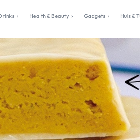
Drinks
Health & Beauty
Gadgets
Huis & T
VALERIE'S CHO
rie's Topics
Over Valerie
& Culture
Over Valerie
Food & Drinks
 Drinks
De Top 5
Health & Beauty
Gad
ess & Opmerkelijk
Contact
Huis & Tuin
Travel
Life
le, Sport &
aamheid
s & Tech
van Valerie
 & Beauty
Tuin
 & Media