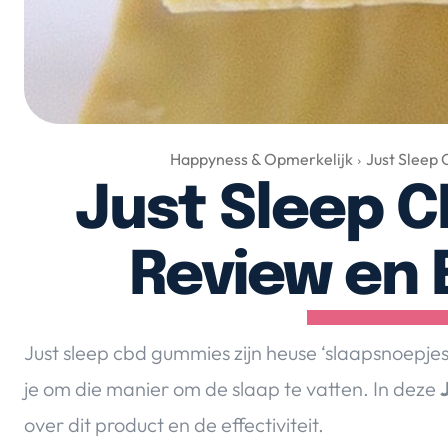
Happyness & Opmerkelijk
Just Sleep
Just Sleep 
Review en 
Just sleep cbd gummies zijn heuse ‘slaapsnoepje
je om die manier om de slaap te vatten. In deze
over dit product en de effectiviteit.