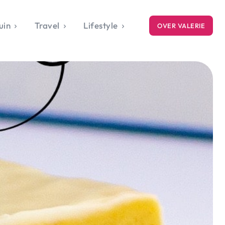
uin
Travel
Lifestyle
OVER VALERIE
ICE
gets
style