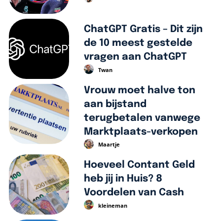
ChatGPT Gratis – Dit zijn
de 10 meest gestelde
vragen aan ChatGPT
Twan
Vrouw moet halve ton
aan bijstand
terugbetalen vanwege
Marktplaats-verkopen
Maartje
Hoeveel Contant Geld
heb jij in Huis? 8
Voordelen van Cash
kleineman