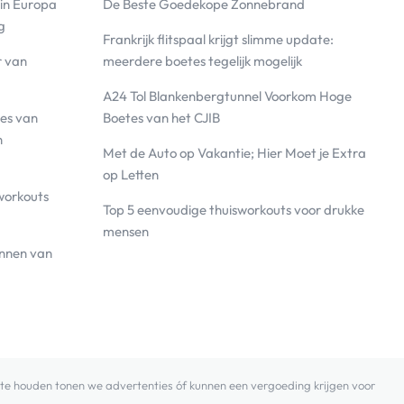
 in Europa
De Beste Goedekope Zonnebrand
g
Frankrijk flitspaal krijgt slimme update:
r van
meerdere boetes tegelijk mogelijk
A24 Tol Blankenbergtunnel Voorkom Hoge
es van
Boetes van het CJIB
n
Met de Auto op Vakantie; Hier Moet je Extra
op Letten
workouts
Top 5 eenvoudige thuisworkouts voor drukke
mensen
annen van
 zo te houden tonen we advertenties óf kunnen een vergoeding krijgen voor