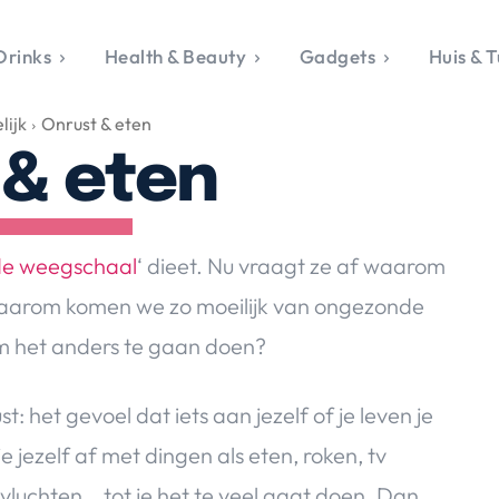
Drinks
Health & Beauty
Gadgets
Huis & T
VALERIE'S CHO
lijk
Onrust & eten
rie's Topics
Over Valerie
& Culture
Over Valerie
 & eten
Food & Drinks
 Drinks
De Top 5
Health & Beauty
Gad
ess & Opmerkelijk
Contact
Huis & Tuin
Travel
Life
le, Sport &
de weegschaal
‘ dieet. Nu vraagt ze af waarom
aamheid
 waarom komen we zo moeilijk van ongezonde
s & Tech
m het anders te gaan doen?
van Valerie
 & Beauty
: het gevoel dat iets aan jezelf of je leven je
Tuin
 & Media
je jezelf af met dingen als eten, roken, tv
tvluchten… tot je het te veel gaat doen. Dan