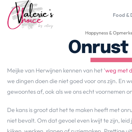
Food & 
Happyness & Opmerke
Vale
Travel 
Onrust
Food &
Happyn
Lifesty
Meijke van Herwijnen kennen van het ‘
weg met 
Duurz
we dingen doen die niet goed voor ons zijn. En
Gadget
gewoontes af, ook als we ons echt voornemen o
Top 5 
Health
De kans is groot dat het te maken heeft met onrust
Huis & 
Nieuws
niet bevalt. Om dat gevoel even kwijt te zijn, leid 
kijken, werken, slapen of ruziemaken. Prettige ui