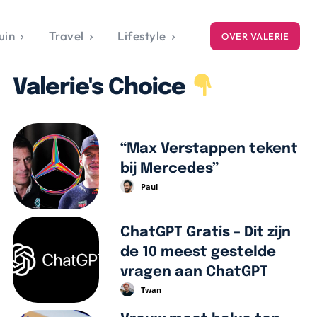
uin
Travel
Lifestyle
OVER VALERIE
ICE
Valerie's Choice
gets
style
“Max Verstappen tekent
bij Mercedes”
Paul
ChatGPT Gratis – Dit zijn
de 10 meest gestelde
vragen aan ChatGPT
Twan