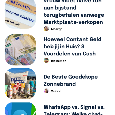
Vrouw moet halve ton
aan bijstand
terugbetalen vanwege
Marktplaats-verkopen
Maartje
Hoeveel Contant Geld
heb jij in Huis? 8
Voordelen van Cash
kleineman
De Beste Goedekope
Zonnebrand
Valerie
WhatsApp vs. Signal vs.
Telegram: Welke chat-