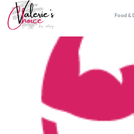
Food & 
Vale
Travel 
Food &
Happyn
Lifesty
Duurz
Gadget
Top 5 
Health
Huis & 
Nieuws