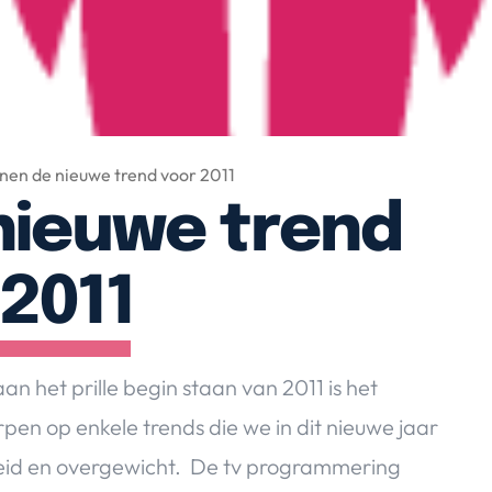
jnen de nieuwe trend voor 2011
 nieuwe trend
 2011
n het prille begin staan van 2011 is het
pen op enkele trends die we in dit nieuwe jaar
id en overgewicht. De tv programmering