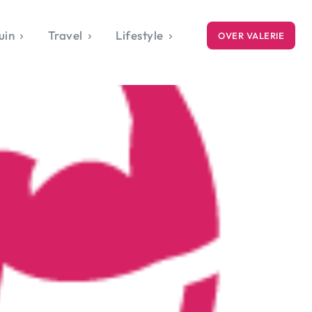
uin
Travel
Lifestyle
OVER VALERIE
ICE
gets
style