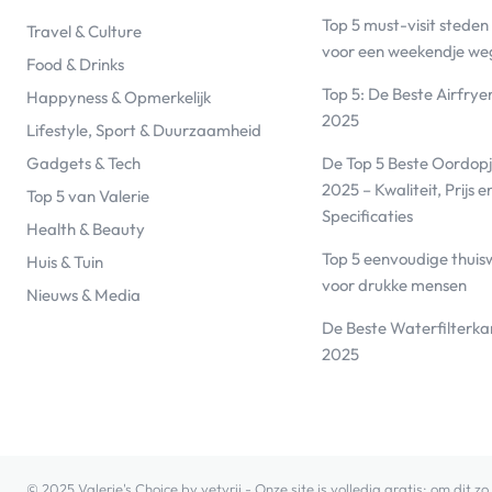
Top 5 must-visit steden
Travel & Culture
voor een weekendje we
Food & Drinks
Top 5: De Beste Airfrye
Happyness & Opmerkelijk
2025
Lifestyle, Sport & Duurzaamheid
De Top 5 Beste Oordopj
Gadgets & Tech
2025 – Kwaliteit, Prijs e
Top 5 van Valerie
Specificaties
Health & Beauty
Top 5 eenvoudige thuis
Huis & Tuin
voor drukke mensen
Nieuws & Media
De Beste Waterfilterk
2025
© 2025 Valerie's Choice by vetvrij - Onze site is volledig gratis: om dit