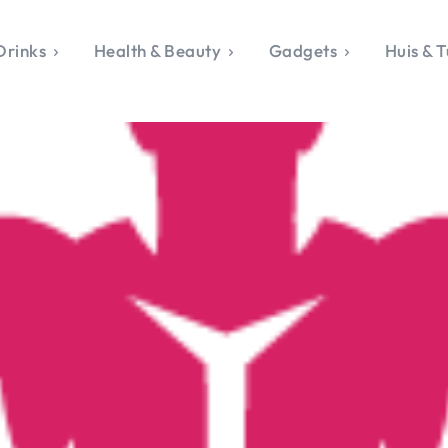
Drinks
Health & Beauty
Gadgets
Huis & T
VALERIE'S CHO
rie's Topics
Over Valerie
& Culture
Over Valerie
Food & Drinks
 Drinks
De Top 5
Health & Beauty
Gad
ess & Opmerkelijk
Contact
Huis & Tuin
Travel
Life
le, Sport &
aamheid
s & Tech
van Valerie
 & Beauty
Tuin
 & Media