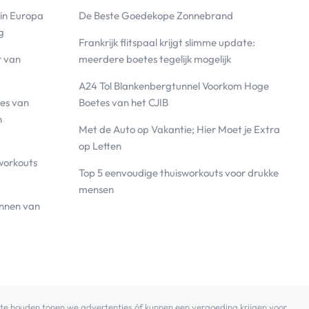
 in Europa
De Beste Goedekope Zonnebrand
g
Frankrijk flitspaal krijgt slimme update:
r van
meerdere boetes tegelijk mogelijk
A24 Tol Blankenbergtunnel Voorkom Hoge
es van
Boetes van het CJIB
n
Met de Auto op Vakantie; Hier Moet je Extra
op Letten
workouts
Top 5 eenvoudige thuisworkouts voor drukke
mensen
annen van
 zo te houden tonen we advertenties óf kunnen een vergoeding krijgen voor