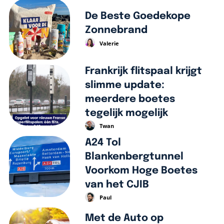
De Beste Goedekope
Zonnebrand
Valerie
Frankrijk flitspaal krijgt
slimme update:
meerdere boetes
tegelijk mogelijk
Twan
A24 Tol
Blankenbergtunnel
Voorkom Hoge Boetes
van het CJIB
Paul
Met de Auto op