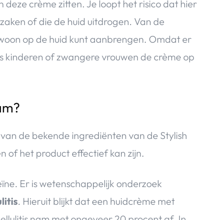
n deze crème zitten. Je loopt het risico dat hier
orzaken of die de huid uitdrogen. Van de
gewoon op de huid kunt aanbrengen. Omdat er
g als kinderen of zwangere vrouwen de crème op
eam?
an de bekende ingrediënten van de Stylish
f het product effectief kan zijn.
eïne. Er is wetenschappelijk onderzoek
litis
. Hieruit blijkt dat een huidcrème met
cellulitis nam met ongeveer 20 procent af. In