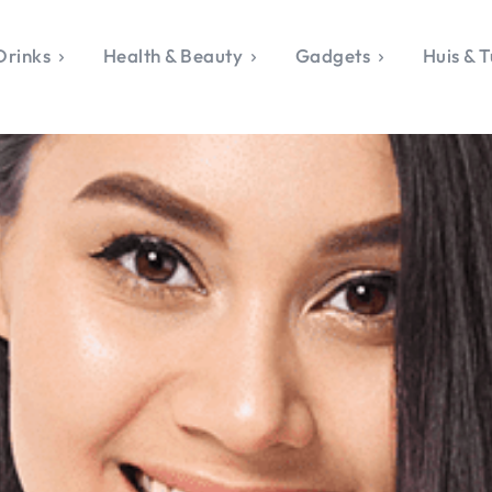
Drinks
Health & Beauty
Gadgets
Huis & T
VALERIE'S CHO
rie's Topics
Over Valerie
& Culture
Over Valerie
Food & Drinks
 Drinks
De Top 5
Health & Beauty
Gad
ess & Opmerkelijk
Contact
Huis & Tuin
Travel
Life
le, Sport &
aamheid
s & Tech
van Valerie
 & Beauty
Tuin
 & Media