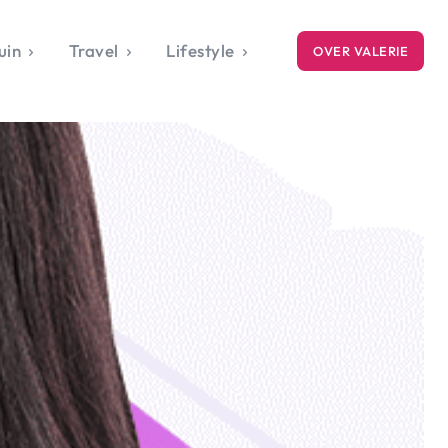
uin
Travel
Lifestyle
OVER VALERIE
ICE
gets
style