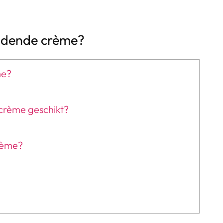
andende crème?
me?
 crème geschikt?
rème?