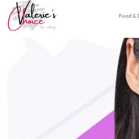
Food & 
Vale
Travel 
Food &
Happyn
Lifesty
Duurz
Gadget
Top 5 
Health
Huis & 
Nieuws