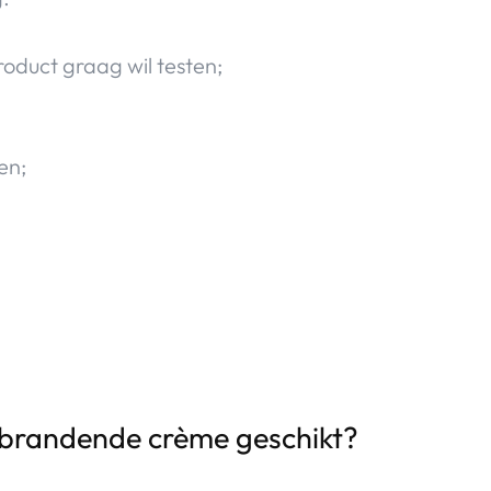
roduct graag wil testen;
en;
erbrandende crème geschikt?