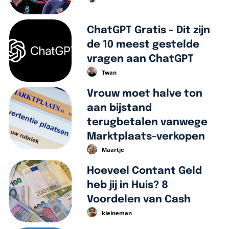
ChatGPT Gratis – Dit zijn
de 10 meest gestelde
vragen aan ChatGPT
Twan
Vrouw moet halve ton
aan bijstand
terugbetalen vanwege
Marktplaats-verkopen
Maartje
Hoeveel Contant Geld
heb jij in Huis? 8
Voordelen van Cash
kleineman