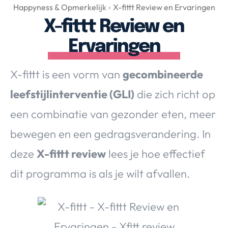
Over Valerie
Happyness & Opmerkelijk
X-fittt Review en Ervaringen
X-fittt Review en
Over Valerie
De Top 5
Ervaringen
Contact
X-fittt is een vorm van
gecombineerde
VALERIE'S CHOICE
leefstijlinterventie (GLI)
die zich richt op
een combinatie van gezonder eten, meer
Food & Drinks
Health & Beauty
Gadgets
Huis & Tuin
bewegen en een gedragsverandering. In
Travel
Lifestyle
deze
X-fittt review
lees je hoe effectief
dit programma is als je wilt afvallen.