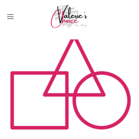
Valerie's Topics
Travel & Culture
Food & Drinks
Happyness & Opmerkelijk
Lifestyle, Sport & Duurzaamheid
Gadgets & Tech
Top 5 van Valerie
Health & Beauty
Huis & Tuin
Nieuws & Media