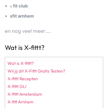
x
fit club
xfit arnhem
en nog veel meer….
Wat is X-fittt?
Wat is X-fittt?
Wil jij dit X-Fittt Gratis Testen?
X-fittt Recepten
X-fittt GLI
X-fittt Amsterdam
X-fitt Arnhem