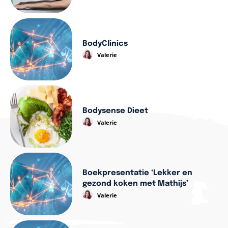
BodyClinics
Valerie
Bodysense Dieet
Valerie
Boekpresentatie ‘Lekker en
gezond koken met Mathijs’
Valerie