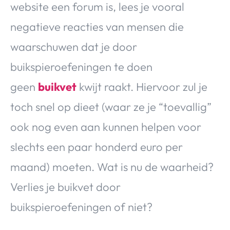
website een forum is, lees je vooral
Over Valerie
negatieve reacties van mensen die
Over Valerie
De Top 5
waarschuwen dat je door
Contact
buikspieroefeningen te doen
geen
buikvet
kwijt raakt. Hiervoor zul je
VALERIE'S CHOICE
toch snel op dieet (waar ze je “toevallig”
Food & Drinks
Health & Beauty
Gadgets
Huis & Tuin
ook nog even aan kunnen helpen voor
Travel
Lifestyle
slechts een paar honderd euro per
maand) moeten. Wat is nu de waarheid?
Verlies je buikvet door
buikspieroefeningen of niet?