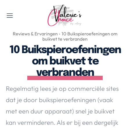
Valerie's Topics
Reviews & Ervaringen
10 Buikspieroefeningen om
Travel & Culture
buikvet te verbranden
Food & Drinks
10 Buikspieroefeningen
Happyness & Opmerkelijk
om buikvet te
Lifestyle, Sport & Duurzaamheid
verbranden
Gadgets & Tech
Top 5 van Valerie
Regelmatig lees je op commerciële sites
Health & Beauty
dat je door buikspieroefeningen (vaak
Huis & Tuin
Nieuws & Media
met een duur apparaat) snel je buikvet
kan verminderen. Als er bij een dergelijk