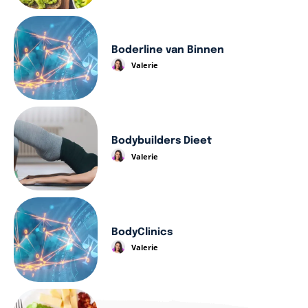
Boderline van Binnen
Valerie
Bodybuilders Dieet
Valerie
BodyClinics
Valerie