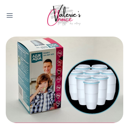
Valerie's Topics
Travel & Culture
Food & Drinks
Happyness & Opmerkelijk
Lifestyle, Sport & Duurzaamheid
Gadgets & Tech
Top 5 van Valerie
Health & Beauty
Huis & Tuin
Nieuws & Media