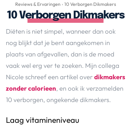
Over Valerie
Reviews & Ervaringen
10 Verborgen Dikmakers
10 Verborgen Dikmakers
Over Valerie
De Top 5
Diëten is niet simpel, wanneer dan ook
Contact
nog blijkt dat je bent aangekomen in
VALERIE'S CHOICE
plaats van afgevallen, dan is de moed
vaak wel erg ver te zoeken. Mijn collega
Food & Drinks
Health & Beauty
Gadgets
Huis & Tuin
Nicole schreef een artikel over
dikmakers
Travel
Lifestyle
zonder calorieen
, en ook ik verzamelden
10 verborgen, ongekende dikmakers.
Laag vitamineniveau